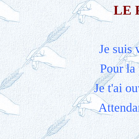
LE
Je suis 
Pour la
Je t'ai 
Attenda