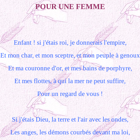
POUR UNE FEMME
Enfant ! si j'étais roi, je donnerais l'empire,
Et mon char, et mon sceptre, et mon peuple à genoux
Et ma couronne d'or, et mes bains de porphyre,
Et mes flottes, à qui la mer ne peut suffire,
Pour un regard de vous !
Si j'étais Dieu, la terre et l'air avec les ondes,
Les anges, les démons courbés devant ma loi,